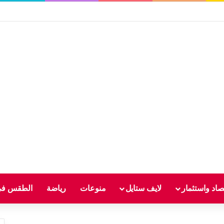
صاد واستثمار
لايف ستايل
منوعات
رياضة
الطقس في