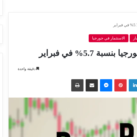
ار
الاستثمار في جورجيا
 5.7% في فبراير
دقيقة واحدة
لينكدإن
بينتيريست
ماسنجر
مشاركة عبر البريد
طباعة