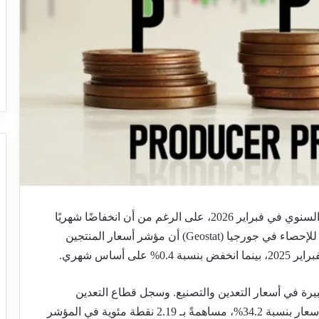
واصلت أسعار المنتجات الصناعية في جورجيا نموها السنوي في فبراير 2026، على الرغم من أن انخفاضًا شهريًا
طفيفًا يشير إلى تباطؤ مؤقت. وأفاد المكتب الوطني للإحصاء في جورجيا (Geostat) أن مؤشر أسعار المنتجين
بيرة في أسعار التعدين والتصنيع. وسجل قطاع التعدين
واستخراج المحاجر أعلى معدل نمو، حيث ارتفعت الأسعار بنسبة 34.2%، مساهمةً بـ 2.19 نقطة مئوية في المؤشر