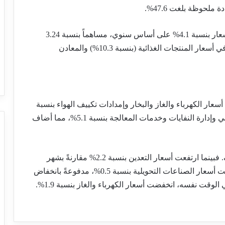
لحوظة بلغت 47.6%.
لعب قطاع التصنيع دوراً هاماً أيضاً، حيث ارتفعت الأسعار بنسبة 4.1% على أساس سنوي، مساهماً بنسبة 3.24
نقطة مئوية في المؤشر. ولوحظت زيادات ملحوظة في أسعار المنتجات الغذائية (بنسبة 10.3%) والمعادن
ار الكهرباء والغاز والبخار وإمدادات تكييف الهواء بنسبة
1%، بينما زادت أسعار إمدادات المياه والصرف الصحي وإدارة النفايات وخدمات المعالجة بنسبة 5.1%، مما أضاف
على أساس شهري، تشير البيانات إلى تصحيح طفيف. فبينما ارتفعت أسعار التعدين بنسبة 2.2% مقارنةً بشهر
يناير، قابل ذلك انخفاض في قطاعات أخرى. وانخفضت أسعار الصناعات التحويلية بنسبة 0.5%، مدفوعةً بانخفاض