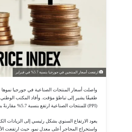
ارتفعت أسعار المنتجين في جورجيا بنسبة 5.7% في فبراير
(PPI) للمنتجات الصناعية ارتفع بنسبة 5.7% مقارنةً بفبراير 2025، بينما انخفض بنسبة 0.4% على أساس شهري.
يعود الارتفاع السنوي بشكل رئيسي إلى الزيادات الك