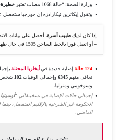
وزارة الصحة: “حالة 1068 مصاب تعتبر
خطيرة،
وتقول إيكاترين تيكارادزه إن جورجيا ستحصل 
إذا كان لديك
طبيب أسرة
، أحصل على بيانات الا
– أو اتصل فورا بالخط الساخن 1505 في حال ظهور أعراض أو ارتفاع الحرارة عن
124 حالة
إصابة جديدة في
أبخازيا المحتلة
بإجما
تعافى منهم
6345
وإجمالي الوفيات
102
شخص، 
وسوخومي ومنزليا.
إجمالي حالات الإصابة في تسخينفالي
“
أوسيتيا 
الماضي.
تناشد وزارة الصحة المواطنين، 