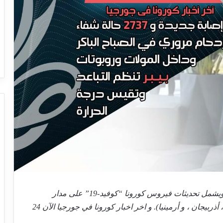
تقرير يومي محدث يصدر كل صباح بتوقيت تبليسي، ويشمل تحديثات فيروس كورونا “كوفيد-19” على مدار
الساعة في جورجيا وكذلك دول إقليم القوقاز (تركيا ، أذربيجان ، و أرمينيا). و اخر اخبار كورونا في جورجيا الآن 24