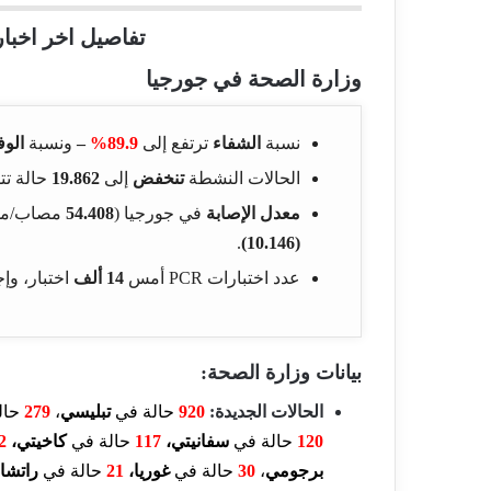
تفاصيل اخر اخبار
وزارة الصحة في جورجيا
نسبة
الشفاء
ترتفع إلى
89.9%
–
ونسبة
الوف
الحالات النشطة
تنخفض
إلى
19.862
حالة تت
معدل الإصابة
في جورجيا (
54.408
مصاب/مل
.
(10.146)
عدد اختبارات PCR أمس
14 ألف
اختبار، و
بيانات وزارة الصحة:
الحالات الجديدة:
920
حالة في
تبليسي
،
279
حال
120
حالة في
سفانيتي،
117
حالة في
كاخيتي،
2
برجومي
،
30
حالة في
غوريا،
21
حالة في
راتشا