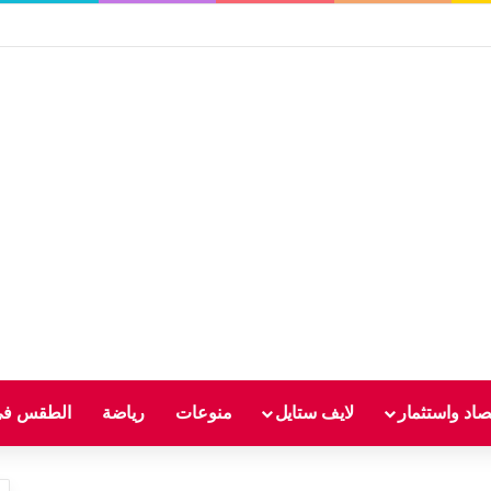
صاد واستثمار
لايف ستايل
منوعات
رياضة
الطقس في