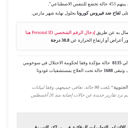
بينهم 453 حالة تخضع للتنفس الاصطناعي”.
على
لقاح ضد فيروس كورونا
بحلول نهاية شهر مارس.
تصال به عن طريق
إدخال الرقم الشخصي Personal ID هنا
38.8 درجة
لي
8135
حالة مؤكدة وفقا لحكومة الاحتلال في سوخومي
وتبقى
1688
حالة تحت العلاج بمستشفيات غودوتا
الجنوبية
“
بلغت
90
حالة، تعافى جميعهم، وفقا لبيانات
الحكومة غير الشرعية بالإقليم المنفصل، بينما لم ترد تقارير جديدة عن حالات إصابة منذ 28 أغسطس
الالتزام بالتعليمات الوقائية في مراكز التسوق،