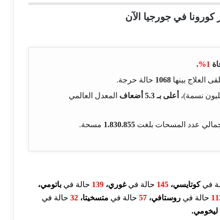
 كورونا في جورجيا الآن
اة
1%
.
لقى العلاج بينها
1068
حالة حرجة.
يون نسمة)،
أعلى بـ 5.3 أضعاف
المعدل العالمي
إجمالي عدد المسحات بلغت
1.830.855
مسحة.
ة في
كوتايسي،
145
حالة في
غوري،
139
حالة في
باتومي
،
11
حالة في
روستافي
،
57
حالة في
متسخيتا،
32
حالة في
 ليخومي
.