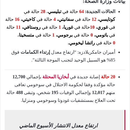
بيانات وزارة الصحة:
الحالات الجديدة:
64
حالة في
تبليسي
،
28
حالة في
كوتايسي،
12
حالة في
سفانيتي،
4
حالة في
كاخيتي
،
16
حالة
في
غوري،
10
حالة في
غوريا،
1
حالة في
روستافي،
11
حالة
في
باتومي
،
0
حالة في
برجومي،
1
حالة في
متسخيتا
،
0
حالة في
راتشا ليخومي
.
أميران جامكريلادزه: “ارتفاع معدل
إرتداء الكمامات
فوق
85% هو السبيل الوحيد لتجنب الموجة الثالثة”.
20 حالة
إصابة جديدة في
أبخازيا المحتلة
بإجمالي
12,700
حالة مؤكدة وفقا لحكومة الاحتلال في سوخومي تعافى
منهم
12,017
وإجمالي الوفيات
195
شخص، وتبقى
488
حالة
تحت العلاج بمستشفيات غودوتا وسوخومي ومنزليا.
ارتفاع معدل الانتشار الأسبوع الماضي