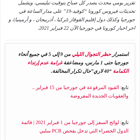
تقرير يومي محدث يصدر كل صباح بتوقيت تبليسي، ويشمل
تحديثات فيروس كورونا “كوفيد-19” على مدار الساعة في
جورجيا وكذلك دول إقليم القوقاز (تركيا ، أذربيجان ، و أرمينيا). و
اخر اخبار كورونا في جورجيا الآن 22 فبراير 2021.
استمرار
حظر التجوال الليلي
من 9 إلى 5 في جميع أنحاء
جورجيا حتى 1 مارس، ومضاعفة
غرامة عدم إرتداء
الكمامة
“40 لاري”حال تكرار المخالفة.
تابع:
القيود المرفوعة في جورجيا من 15 فبراير ..
والعقوبات الجديدة المفروضة
تابع:
لوائح السفر إلى جورجيا من 1 فبراير 2021 | قائمة
الدول الخضراء التي تدخل بفحص PCR سلبي