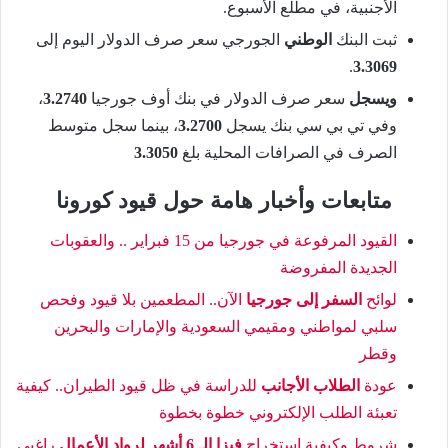
الأجنبية، في مطلع الأسبوع.
ثبت البنك
الوطني
الجورجي سعر صرف الدولار اليوم إلى
.
3.3069
ويسجل
سعر صرف الدولار في بنك أوف جورجيا
3.2740
،
وفي تي بي سي بنك يسجل
3.2700
، بينما سجل متوسط
الصرف في الصرافات المحلية بلغ
3.3050
متابعات وأخبار هامة حول قيود كورونا
القيود المرفوعة في جورجيا من 15 فبراير .. والعقوبات
الجديدة المفروضة
لوائح
السفر إلى جورجيا
الآن.. المطعمين بلا قيود وفحص
سلبي لمواطني ومقيمي السعودية والإمارات والبحرين
وقطر
عودة
الطلاب الأجانب
للدراسة في ظل قيود الطيران.. كيفية
تعبئة الطلب الإلكتروني خطوة بخطوة
شروط وكيفية استخراج
فيزا الـ 6 أشهر لرواد الأعمال
راغبي