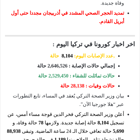
وفاة جديدة.
تمديد الحجر الصحي المشدد في أذربيجان مجددا حتى أول
أبريل القادم.
اخر اخبار كورونا في تركيا اليوم :
,عدد الإصابات اليوم:
8,104
حالة
إجمالي حالات الإصابة : 2,646,526 حالة
حالات تماثلت للشفاء : 2,529,450 حالة
حالات وفيات : 28,138 حالة
بيان وزير الصحة التركي يُعقد في المساء، تابع التطورات
عبر “هلا جورجيا الآن”.
أعلن وزير الصحة التركي فخر الدين قوجة مساء أمس، عن
تسجيل
8,104
حالة إصابة جديدة. ولازمها
78
حالة وفاة، و
5,690
حالة تعافي خلال الـ 24 ساعة الماضية. وتبقى
88,938
حالة نشطة تتلقى العلاج بينها
1,189
في حالة حرجة.