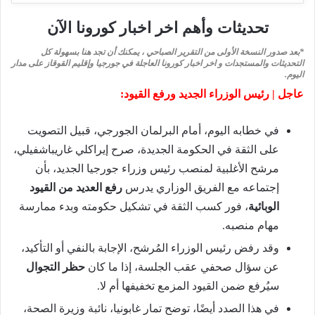
تحديثات وأهم اخر اخبار كورونا الآن
*بعد صدور النسخة الأولى من التقرير الصباحي ، يمكنك أن تجد هنا بسهولة كل
التحديثات والمستجدات و اخر اخبار كورونا العاجلة في جورجيا وإقليم القوقاز على مدار
اليوم.
عاجل | رئيس الوزراء الجديد ورفع القيود:
في خطابه اليوم، أمام البرلمان الجورجي، قبيل التصويت
على الثقة في الحكومة الجديدة، صرح إيراكلي غاريباشفيلي،
مرشح الأغلبية لمنصب رئيس وزراء جورجيا الجديد، بأن
إجتماعه مع الفريق الوزاري يدرس
رفع العديد من القيود
الوبائية
، فور كسب الثقة في تشكيل حكومته وبدء ممارسة
مهام منصبه.
وقد رفض رئيس الوزراء المُرشح، الإجابة بالنفي أو التأكيد،
عن سؤال صحفي عقب الجلسة، إذا ما كان
حظر التجوال
سيُرفع ضمن القيود المزمع تخفيفها أم لا.
في هذا الصدد أيضًا، توضح تمار غابونيا، نائبة وزيرة الصحة،