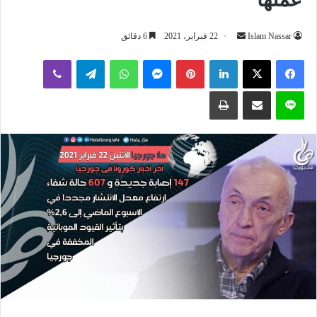
أرسل
Islam Nassar
22 فبراير، 2021
6 دقائق
بريدا
لينكدإن
بينتيريست
ماسنجر
واتساب
تيلقرام
ڤايبر
إلكترونيا
لاين
مشاركة عبر البريد
طباعة