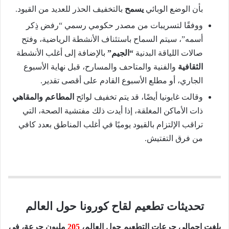
بأن الوضع الوبائي
يسمح
بالتخفيف الحذر للعديد من القيود.
ووفقًا لتسريبات من مصدر حكومي رسمي “رفض ذِكر
أسمه”، سيتم السماح باستئناف الأنشطة الرياضية، وفتح
صالات اللياقة البدنية
“الجيم”
بالإضافة إلى أغلب الأنشطة
الثقافية
والفنية والمتاحف والمسارح، قبل نهاية الأسبوع
الجاري، أو مطلع الأسبوع القادم على أقصى تقدير.
وقالت غابونيا أيضًا، قد يتم تخفيف لوائح
المطاعم والمقاهي
ذات الأماكن المغلقة، إذا أيدت ذلك مفتشية الصحة، التي
تراقب الإلتزام بالقيود يوميًا في أغلب المناطق بعدد كافي
من فرق التفتيش.
تحديثات تطعيم لقاح كورونا حول العالم
بلغت إجمالي جرعات التطعيم حول العالم،
205
مليون جرعة، في