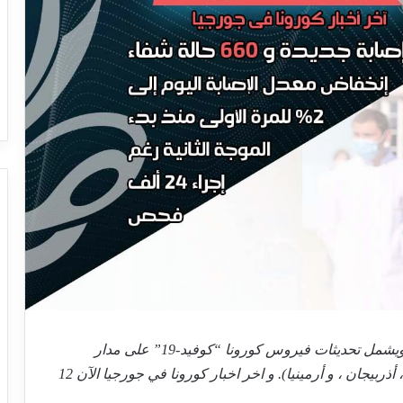
تقرير يومي محدث يصدر كل صباح بتوقيت تبليسي، ويشمل تحديثات فيروس كورونا “كوفيد-19” على مدار
الساعة في جورجيا وكذلك دول إقليم القوقاز (تركيا ، أذربيجان ، و أرمينيا). و اخر اخبار كورونا في جورجيا الآن 12