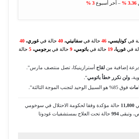
ن
3.36 %
– آخر أسبوع
3 %
ة في
كوتايسي،
46
حالة في
سفانيتي،
40
حالة في
غوري
،
40
لة في
غوريا،
19
حالة في
باتومي
،
9
حالة في
برجومي،
5
حالة
لقاح
أسترازينيكا، تصل منتصف مارس”.
وية،
ولن نكرر خطأ باتومي
“.
امات
فوق 85% هو السبيل الوحيد لتجنب الموجة الثالثة”.
ي
11,800
حالة مؤكدة وفقا لحكومة الاحتلال في سوخومي
 وتبقى
994
حالة تحت العلاج بمستشفيات غودوتا