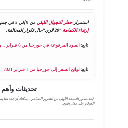
استمرار
حظر التجوال الليلي
من 9 إلى 5 في جميع أنحاء جورجيا حتى 1 مارس، ومضاعفة
إرتداء الكمامة
“20 لاري”حال تكرار المخالفة.
تابع:
القيود المرفوعة في جورجيا من 8 فبراير .. والعقوبات الجديدة المفروضة
تابع:
لوائح السفر إلى جورجيا من 1 فبراير 2021 | قائمة الدول الخضراء التي تدخل بفحص PCR سلبي
تحديثات وأهم ا
*بعد صدور النسخة الأولى من التقرير الصباحي ، يمكنك أن تجد هنا بس
القوقاز على مدار اليوم.