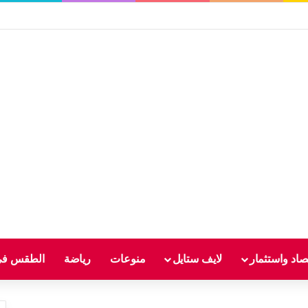
صاد واستثمار
لايف ستايل
منوعات
رياضة
الطقس في