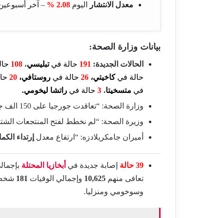
معدل الانتشار
اليوم
2.08 %
– آخر أسبوعي
بيانات وزارة الصحة:
الحالات الجديدة:
191
حالة في
تبليسي
،
108
حال
حالة في
كاخيتي،
26
حالة في
روستافي،
20
حا
في
متسخيتا
،
3
حالة في
راتشا ليخومي
.
وزارة الصحة: “تعاقدت جورجيا على 150 الف جرعة إضافية من
وزيرة الصحة: “لم نخطط لفتح المنتجعات الشت
أميران جامكريلادزه: “ارتفاع معدل
إرتداء الكم
39 حالة
إصابة جديدة في
أبخازيا المحتلة
بإجمال
تعافى منهم
10,625
وإجمالي الوفيات
181
شخص،
وسوخومي ومنزليا.