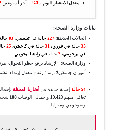
معدل الانتشار
اليوم
3.2%
– آخر أسبوعين
%
بيانات وزارة الصحة:
الحالات الجديدة:
227
حالة في
تبليسي
،
83
حالة
35
حالة في
غوري،
31
حالة في
كاخيتي،
25
حال
في
برجومي
،
2
حالة في
راتشا ليخومي
.
وزارة الصحة: “الإرشاد برفع
حظر التجوال،
مرتب
أميران جامكريلادزه: “ارتفاع معدل إرتداء الكمامات فوق 85% هو السبيل الوحيد لتجنب
54 حالة
إصابة جديدة في
أبخازيا المحتلة
بإجمال
تعافى منهم
10,423
وإجمالي الوفيات
180
شخص،
وسوخومي ومنزليا.