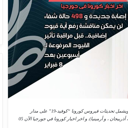
تقرير يومي محدث يصدر كل صباح بتوقيت تبليسي، ويشمل تحديثات فيروس كورونا “كوفيد-19” على مدار
الساعة في جورجيا وكذلك دول إقليم القوقاز (تركيا ، أذربيجان ، و أرمينيا). و اخر اخبار كورونا في جورجيا الآن 05