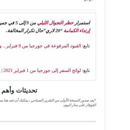
استمرار
حظر التجوال الليلي
من 9 إلى 5 في جميع أنحاء جورجيا حتى 1 مارس، ومضاعفة
إرتداء الكمامة
“20 لاري”حال تكرار المخالفة.
تابع:
القيود المرفوعة في جورجيا من 8 فبراير .. والعقوبات الجديدة المفروضة
تابع:
لوائح السفر إلى جورجيا من 1 فبراير 2021 | قائمة الدول الخضراء التي تدخل بفحص PCR سلبي
تحديثات وأهم ا
*بعد صدور النسخة الأولى من التقرير الصباحي ، يمكنك أن تجد هنا بس
القوقاز على مدار اليوم.