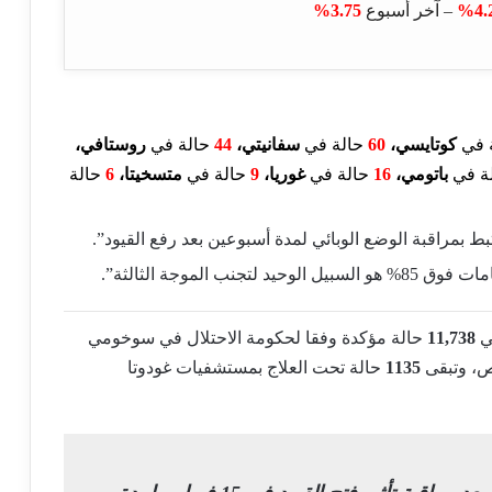
4.2
– آخر أسبوع
3.75%
 في
كوتايسي،
60
حالة في
سفانيتي،
44
حالة في
روستافي
،
ة في
باتومي،
16
حالة في
غوريا
،
9
حالة في
متسخيتا،
6
حالة
ط بمراقبة الوضع الوبائي لمدة أسبوعين بعد رفع القيود”.
 الموجة الثالثة”.
ي
11,738
حالة مؤكدة وفقا لحكومة الاحتلال في سوخومي
 وتبقى
1135
حالة تحت العلاج بمستشفيات غودوتا