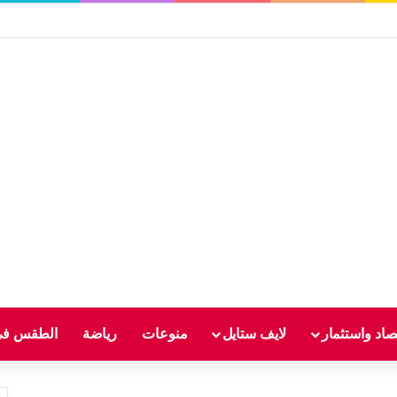
صاد واستثمار
لايف ستايل
منوعات
رياضة
الطقس في