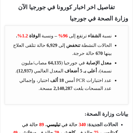
تفاصيل اخر اخبار كورونا في جورجيا الآن
وزارة الصحة في جورجيا
نسبة
الشفاء
ترتفع إلى
96%
–
ونسبة
الوفاة
1.2%
.
الحالات النشطة
تنخفض
إلى
6,929
حالة تتلقى العلاج
بينها
670
حالة حرجة.
معدل الإصابة
في جورجيا (
64,135
مصاب/مليون
نسمة)،
أعلى بـ 5 أضعاف
المعدل العالمي
(12,937)
.
عدد اختبارات PCR أمس
18 ألف
اختبار، وإجمالي
عدد المسحات بلغت
2,140,287
مسحة.
بيانات وزارة الصحة:
الحالات الجديدة:
340
حالة في
تبليسي
،
89
حالة في
كوتايسي،
75
حالة في
كاخيتي،
70
حالة في
سفانيتي
،
49