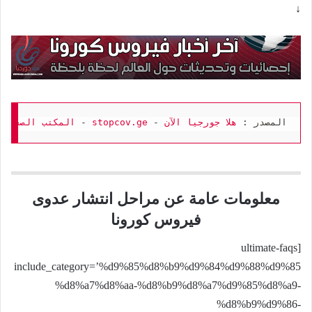
↓
المصدر : 
هلا جورجيا الآن
 - 
stopcov.ge
 - 
المكتب الصحفي 

معلومات عامة عن مراحل انتشار عدوى
فيروس كورونا
[ultimate-faqs
include_category=’%d9%85%d8%b9%d9%84%d9%88%d9%85
%d8%a7%d8%aa-%d8%b9%d8%a7%d9%85%d8%a9-
%d8%b9%d9%86-