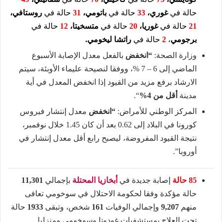
حالة في
غوري،
33
حالة في
باتومي،
31
حالة في
روستافي،
21
حالة في
غوريا
،
20
حالة في
متسخيتا،
12
حالة في
برجومي
،
2
حالة في
راتشا ليخومي
.
وزارة الصحة:
“انخفض
بالفعل معدل الإصابة الأسبوع
الماضي إلى 6 – 7 %، ووفقا لنصيحة عليماء الأوبئة، سيتم
الارشاد برفع مزيد من القيود إذا انخفض المعدل في أية
مدينة
أقل من 4%
“.
المركز الوطني للأمراض:
“انخفض
معدل إنتشار فيروس
كورونا في البلاد إلى 0.62 بعد أن كان 1.45 خلال نوفمبر،
نتيجة القيود المفروضة، ليصبح رابع أقل معدل إنتشار في
أوروبا”.
85 حالة
إصابة جديدة في
أبخازيا المحتلة
بإجمالي
11,301
حالة مؤكدة وفقا لحكومة الاحتلال في سوخومي تعافى
منهم
9,207
وإجمالي الوفيات
161
شخص، وتبقى
1933
حالة
تحت العلاج بمستشفيات غودوتا وسوخومي ومنزليا.