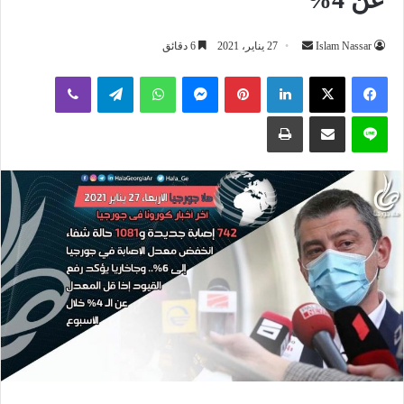
أرسل
Islam Nassar
27 يناير، 2021
6 دقائق
بريدا
لينكدإن
بينتيريست
ماسنجر
واتساب
تيلقرام
ڤايبر
إلكترونيا
لاين
مشاركة عبر البريد
طباعة