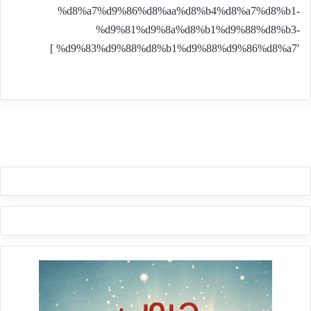
%d8%a7%d9%86%d8%aa%d8%b4%d8%a7%d8%b1-
%d9%81%d9%8a%d8%b1%d9%88%d8%b3-
%d9%83%d9%88%d8%b1%d9%88%d9%86%d8%a7′ ]