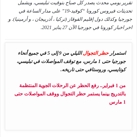
تقرير يومي محدث يصدر كل صباح بتوقيت تبليسي، ويشمل
تحديثات فيروس كورونا “كوفيد-19” على مدار الساعة في
جورجيا وكذلك دول إقليم القوقاز (تركيا ، أذربيجان ، و أرمينيا). و
اخر اخبار كورونا في جورجيا الآن 27 يناير 2021.
استمرار
حظر التجوال
الليلي من 9 إلى 5 في جميع أنحاء
جورجيا حتى 1 مارس، مع توقف المواصلات في تبليسي،
كوتايسي، وروستافي حتى تاريخه.
من 1 فبراير.. رفع الحظر عن الرحلات الجوية المنتظمة
بالتدريج بينما يستمر حظر التجوال ووقف المواصلات حتى
1 مارس