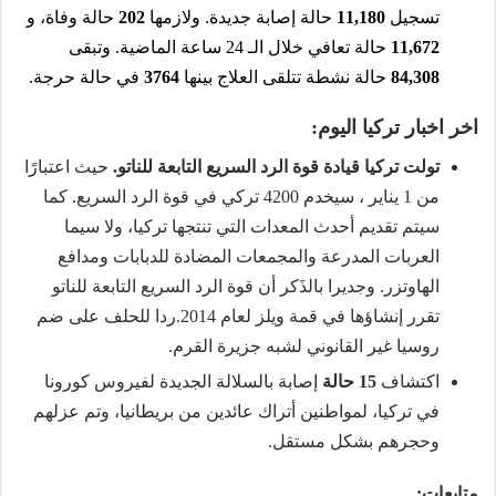
تسجيل
11,180
حالة إصابة جديدة. ولازمها
202
حالة وفاة، و
11,672
حالة تعافي خلال الـ 24 ساعة الماضية. وتبقى
84,308
حالة نشطة تتلقى العلاج بينها
3764
في حالة حرجة.
اخر اخبار تركيا اليوم:
تولت تركيا قيادة قوة الرد السريع التابعة للناتو.
حيث اعتبارًا
من 1 يناير ، سيخدم 4200 تركي في قوة الرد السريع. كما
سيتم تقديم أحدث المعدات التي تنتجها تركيا، ولا سيما
العربات المدرعة والمجمعات المضادة للدبابات ومدافع
الهاوتزر. وجديرا بالذَكر أن قوة الرد السريع التابعة للناتو
تقرر إنشاؤها في قمة ويلز لعام 2014.ردا للحلف على ضم
روسيا غير القانوني لشبه جزيرة القرم.
اكتشاف
15 حالة
إصابة بالسلالة الجديدة لفيروس كورونا
في تركيا، لمواطنين أتراك عائدين من بريطانيا، وتم عزلهم
وحجرهم بشكل مستقل.
متابعات: