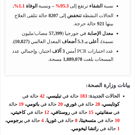
نسبة
الشفاء
ترتفع إلى
95.3%
–
ونسبة
الوفاة
1.1%
.
الحالات النشطة
تنخفض
إلى
8207
حالة تتلقى العلاج
بينها
921
حالة حرجة.
معدل الإصابة
في جورجيا (
57,399
مصاب/مليون
نسمة)،
أعلى بـ 5.3 أضعاف
المعدل العالمي
(10,827)
.
عدد اختبارات PCR أمس
3 آلاف
اختبار، وإجمالي عدد
المسحات بلغت
1,889,078
مسحة.
بيانات وزارة الصحة:
الحالات الجديدة:
183
حالة في
تبليسي
،
42
حالة في
كوتايسي،
28
حالة في
غوري،
20
حالة في
باتومي
،
19
حالة
في
سفانيتي،
15
حالة في
روستافي،
12
حالة في
كاخيتي
،
10
حالة في
متسخيتا،
8
حالة في
غوريا
،
4
حالة في
برجومي،
1
حالة في
راتشا ليخومي
.