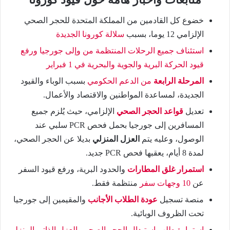
خضوع كل القادمين من المملكة المتحدة للحجر الصحي
الإلزامي 12 يوما، بسبب
سلالة كورونا الجديدة
استئناف جميع الرحلات المنتظمة من وإلى جورجيا ورفع
قيود الحركة البرية والجوية والبحرية في 1 فبراير
المرحلة الرابعة
من الدعم الحكومي
بسبب الوباء والقيود
الجديدة، لمساعدة المواطنين والاقتصاد والأعمال.
تعديل
قواعد الحجر الصحي
الإلزامي، حيث يُلزم جميع
المسافرين إلى جورجيا بحمل فحص PCR سلبي عند
الوصول، وعليه يتم
العزل المنزلي
بديلا عن الحجر الصحي،
لمدة 8 أيام، يعقبها فحص PCR جديد.
استمرار غلق المطارات
والحدود البرية، ورفع قيود السفر
عن
10 وجهات سفر
منتظمة فقط.
منصة تسجيل
عودة الطلاب الأجانب
والمقيمين إلى جورجيا
تحت الظروف الوبائية.
استمارة طلب استبدال الحجر الصحي بالعزل الذاتي المنزلي