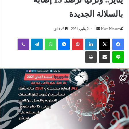
بالسلالة الجديدة
أرسل
Islam Nassar
2 يناير، 2021
6 دقائق
بريدا
لينكدإن
بينتيريست
ماسنجر
واتساب
تيلقرام
ڤايبر
إلكترونيا
لاين
مشاركة عبر البريد
طباعة