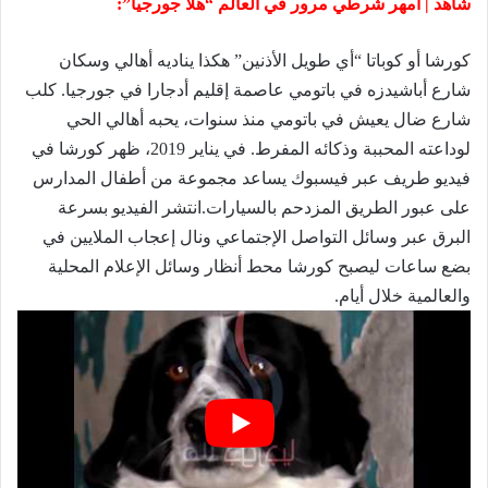
شاهد | أمهر شرطي مرور في العالم “هلا جورجيا”
:
كورشا أو كوباتا “أي طويل الأذنين” هكذا يناديه أهالي وسكان
شارع أباشيدزه في باتومي
عاصمة إقليم
أدجارا
في
جورجيا.
كلب
شارع ضال يعيش في باتومي منذ سنوات، يحبه أهالي الحي
لوداعته المحببة وذكائه المفرط. في يناير 2019، ظهر
كورشا
في
فيديو
طريف عبر
فيسبوك
يساعد مجموعة من أطفال المدارس
على عبور الطريق المزدحم بالسيارات.انتشر الفيديو بسرعة
البرق عبر وسائل التواصل الإجتماعي ونال إعجاب الملايين في
بضع ساعات ليصبح كورشا محط أنظار وسائل الإعلام المحلية
والعالمية خلال أيام.