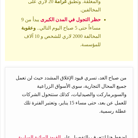
والمغلقة. وتطبق
غرامة
20 لاري على
المخالفين.
حظر التجول في المدن الكبرى
يبدأ من 9
مساءاً حتى 5 صباح اليوم التالي..
وعقوبة
المخالفة 2000 لاري للشخص و 10 آلاف
للمؤسسة.
من صباح الغد، تسري قيود الإغلاق المشدد حيث لن تعمل
جميع المحال التجارية، سوى الأسواق الزراعية
والسوبرماركت والصيدليات، كذلك ستتحول الشركات
للعمل عن بعد، حتى مساء 15 يناير، وتعتبر الفترة تلك
عطلة رسمية.
اضغط هنا لتتعرف بالتفصيل على
القيود الوبائية السارية