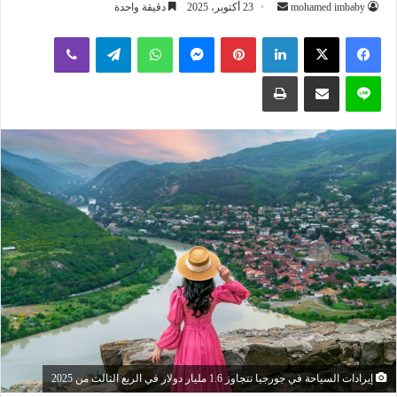
أرسل
mohamed imbaby
23 أكتوبر، 2025
دقيقة واحدة
بريدا
لينكدإن
بينتيريست
ماسنجر
واتساب
تيلقرام
ڤايبر
إلكترونيا
لاين
مشاركة عبر البريد
طباعة
إيرادات السياحة في جورجيا تتجاوز 1.6 مليار دولار في الربع الثالث من 2025