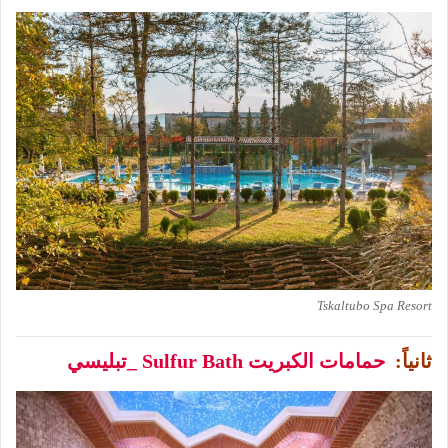
Tskaltubo Spa Resort
ثانياً:
حمامات الكبريت Sulfur Bath _تبليسي