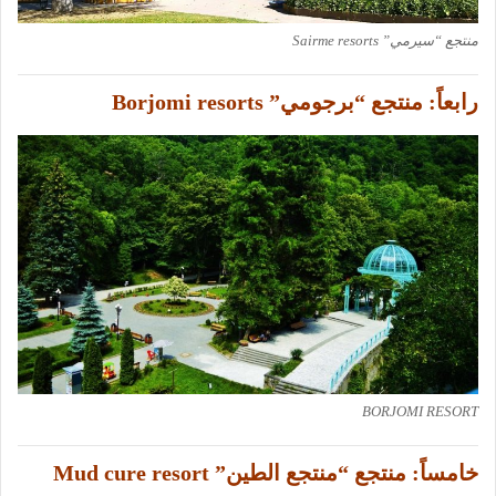
منتجع “سيرمي” Sairme resorts
رابعاً:
منتجع “برجومي” Borjomi resorts
BORJOMI RESORT
خامساً:
منتجع “منتجع الطين” Mud cure resort