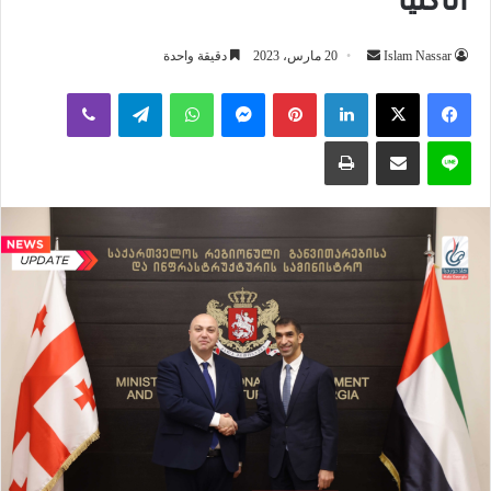
أرسل
Islam Nassar
20 مارس، 2023
دقيقة واحدة
بريدا
لينكدإن
بينتيريست
ماسنجر
واتساب
تيلقرام
ڤايبر
إلكترونيا
لاين
مشاركة عبر البريد
طباعة