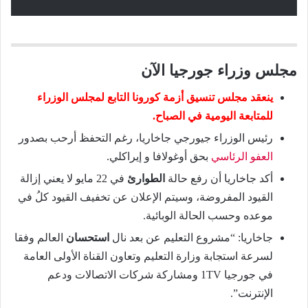
مجلس وزراء جورجيا الآن
ينعقد مجلس تنسيق أزمة كورونا التابع لمجلس الوزراء
للمتابعة اليومية في الصباح.
رئيس الوزراء جيورجي جاخاريا، رغم التحفظ أرحب بصدور
العفو الرئاسي
بحق أوغولافا و إيراكلي.
أكد جاخاريا أن رفع حالة
الطوارئ
في 22 مايو لا يعني إزالة
القيود المفروضة، وسيتم الإعلان عن تخفيف القيود كلُ في
موعده وحسب الحالة الوبائية.
جاخاريا: “مشروع التعليم عن بعد نال
استحسان
العالم وفقا
لسرعة استجابة وزارة التعليم وتعاون القناة الأولى العامة
في جورجيا 1TV ومشاركة شركات الاتصالات ودعم
الإنترنت”.