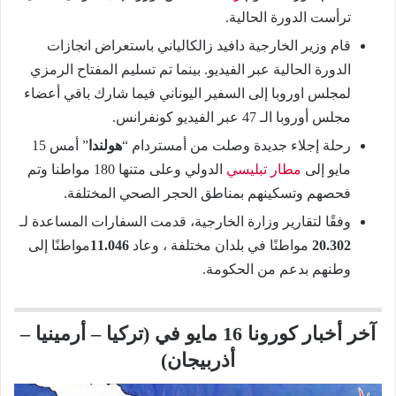
ترأست الدورة الحالية.
قام وزير الخارجية دافيد زالكالياني باستعراض انجازات
الدورة الحالية عبر الفيديو. بينما تم تسليم المفتاح الرمزي
لمجلس اوروبا إلى السفير اليوناني فيما شارك باقي أعضاء
مجلس أوروبا الـ 47 عبر الفيديو كونفرانس.
رحلة إجلاء جديدة وصلت من أمستردام “
هولندا
” أمس 15
مايو إلى
مطار تبليسي
الدولي وعلى متنها 180 مواطنا وتم
فحصهم وتسكينهم بمناطق الحجر الصحي المختلفة.
وفقًا لتقارير وزارة الخارجية، قدمت السفارات المساعدة لـ
20.302
مواطنًا في بلدان مختلفة ، وعاد
11.046
مواطنًا إلى
وطنهم بدعم من الحكومة.
آخر أخبار كورونا 16 مايو في (تركيا – أرمينيا –
أذربيجان)