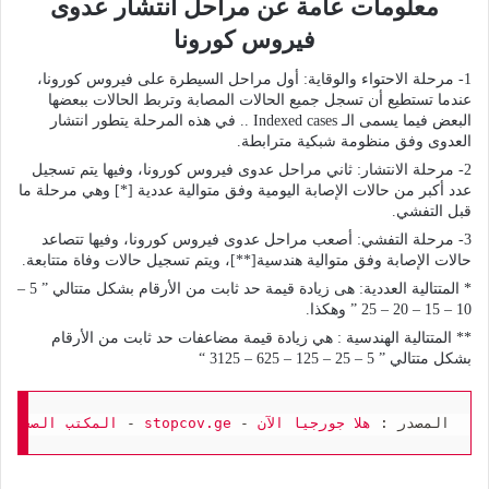
معلومات عامة عن مراحل انتشار عدوى
فيروس كورونا
1- مرحلة الاحتواء والوقاية: أول مراحل السيطرة على فيروس كورونا،
عندما تستطيع أن تسجل جميع الحالات المصابة وتربط الحالات ببعضها
البعض فيما يسمى الـ Indexed cases .. في هذه المرحلة يتطور انتشار
العدوى وفق منظومة شبكية مترابطة.
2- مرحلة الانتشار: ثاني مراحل عدوى فيروس كورونا، وفيها يتم تسجيل
عدد أكبر من حالات الإصابة اليومية وفق متوالية عددية [*] وهي مرحلة ما
قبل التفشي.
3- مرحلة التفشي: أصعب مراحل عدوى فيروس كورونا، وفيها تتصاعد
حالات الإصابة وفق متوالية هندسية[**]، ويتم تسجيل حالات وفاة متتابعة.
* المتتالية العددية: هى زيادة قيمة حد ثابت من الأرقام بشكل متتالي ” 5 –
10 – 15 – 20 – 25 ” وهكذا.
** المتتالية الهندسية : هي زيادة قيمة مضاعفات حد ثابت من الأرقام
بشكل متتالي ” 5 – 25 – 125 – 625 – 3125 “
المصدر : 
هلا جورجيا الآن
 - 
stopcov.ge
 - 
المكتب الصحفي 