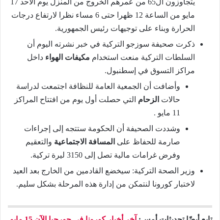
يتجاوزون ال65 من عمرهم الخروج من المنزل يوم الأحد 17
مايو من الساعة 12 ظهرا حتى 6 مساء نظرا لارتفاع درجات
الحرارة وبناء على توجيهات رئيس الجمهورية.
ذكرت صحيفة سوزجو التركية في خبر نشرته اليوم أن
السلطات التركية منعت استخدام
مكيفات الهواء
داخل
مراكز التسوق في إسطنبول.
وأضافت أن الجمعية العامة للنظافة اجتمعت لدراسة
حالات
الزحام
التي حصلت أول يوم من افتتاح المراكز
11 مايو .
وشددت الصحيفة أن الحكومة ستتجه إلى إجراءات
صارمة للحفاظ على
المسافة الاجتماعية
والتعقيم
وفرض غرامات مالية تصل إلى 3150 ليرة تركية.
وزير الصحة التركية: سيخضع القادمين من الخارج بعد العيد
لاختبار كورونا لنتمكن من إدارة هذه المرحلة بشكل سليم.
تابع أيضًا تحديثات أمس:
آخر أخبار كورونا في جورجيا الآن 15 مايو