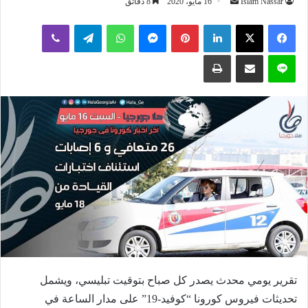
أرسل
Islam Nassar
16 مايو، 2020
8 دقائق
بريدا
لينكدإن
بينتيريست
ماسنجر
واتساب
تيلقرام
ڤايبر
إلكترونيا
لاين
مشاركة عبر البريد
طباعة
تقرير يومي محدث يصدر كل صباح بتوقيت تبليسي، ويشمل
تحديثات فيروس كورونا “كوفيد-19” على مدار الساعة في