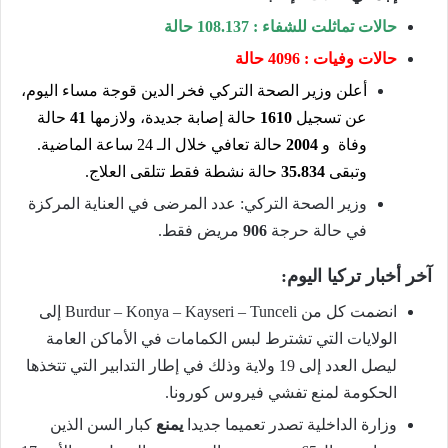
حالات تماثلت للشفاء : 108.137 حالة
حالات وفيات : 4096 حالة
أعلن وزير الصحة التركي فخر الدين قوجة مساء اليوم،
عن تسجيل
1610
حالة إصابة جديدة، ولازمها
41
حالة
وفاة و
2004
حالة تعافي خلال الـ 24 ساعة الماضية.
وتبقى
35.834
حالة نشطة فقط تتلقى العلاج.
وزير الصحة التركي: عدد المرضى في العناية المركزة
في حالة حرجة
906
مريض فقط.
آخر أخبار تركيا اليوم:
انضمت كل من Burdur – Konya – Kayseri – Tunceli إلى
الولايات التي تشترط لبس الكمامات في الأماكن العامة
ليصل العدد إلى 19 ولاية وذلك في إطار التدابير التي تتخذها
الحكومة لمنع تفشي فيروس كورونا.
وزارة الداخلية تصدر تعميما جديدا
يمنع
كبار السن الذين