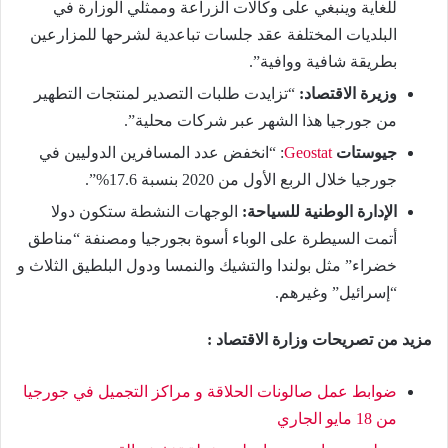
للغاية وينبغي على وكالات الزراعة وممثلي الوزارة في
البلديات المختلفة عقد جلسات تباعدية لشرحها للمزارعين
بطريقة شافية ووافية”.
وزيرة الاقتصاد:
“تزايدت طلبات التصدير لمنتجات التطهير
من جورجيا هذا الشهر عبر شركات محلية”.
جيوستات
Geostat
: “انخفض عدد المسافرين الدوليين في
جورجيا خلال الربع الأول من 2020 بنسبة 17.6%”.
الإدارة الوطنية للسياحة:
الوجهات النشطة ستكون دولا
أتمت السيطرة على الوباء أسوة بجورجيا ومصنفة “مناطق
خضراء” مثل بولندا والتشيك والنمسا ودول البلطيق الثلاث و
“إسرائيل” وغيرهم.
مزيد من تصريحات وزارة الاقتصاد :
ضوابط عمل صالونات الحلاقة و مراكز التجميل في جورجيا
من 18 مايو الجاري